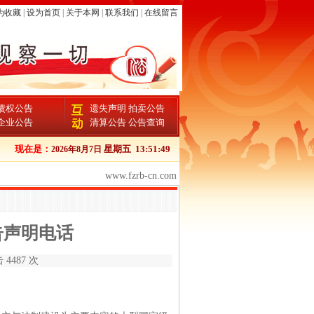
为收藏
|
设为首页
|
关于本网
|
联系我们
|
在线留言
债权公告
遗失声明
拍卖公告
企业公告
清算公告
公告查询
子版
现在是：
星期五
13:51:49
2026年8月7日
www.fzrb-cn.com
告声明电话
 4487 次