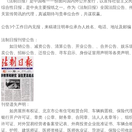
《法制日报》是中国唯一一份面向国内外公开发行，以宣传社会主义民
综合性日报，是中央主要报纸之一。作为《法制日报》全国法院公告、
关宣传简讯的代理，真诚期待与贵单位合作，共谋双赢。
公告3个工作日内见报，来稿请注明单位承办人姓名、电话、地址及邮编
法制日报刊登公告：
如注销公告、减资公告、清算公告、开业公告、、合并公告、娱乐场
卖公告、招标公告、迁坟公告、寻车启示、身份证冒用声明等各类声明
刊登遗失声明：
如房屋所有权证、北京市公有住宅租赁合同、车辆购置税、保险代理
银行开户许可证、章类（公章、财务章、合同章、法人人名章等）、组织
许可证、对外贸易经营者备案登记表、外商投资企业批准证书、车辆合
证、护照、建筑师证、医师资格证、医师执业证、导游证、保险公司收