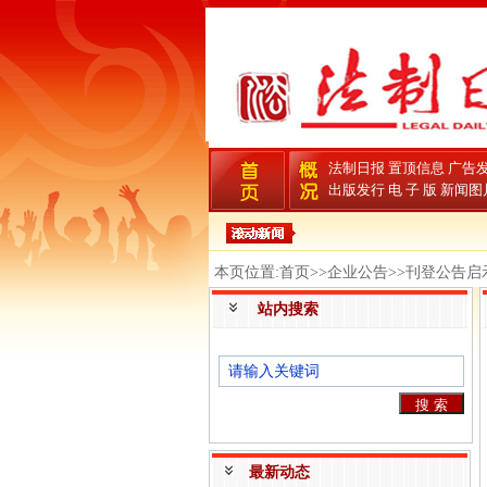
法制日报
置顶信息
广告
出版发行
电 子 版
新闻图
本页位置:首页>>企业公告>>刊登公告启
站内搜索
最新动态