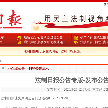
加
发布
最新动态
公告频道
送达公告
破产清算
在线登报
片
通知声明
启事发布
热线速递
法院公告
仲裁公告
法制日报电子版在线阅读
法制日报版面、栏目
法制日报电
示
>>企业公告>>刊登公告启示
法制日报公告专版-发布公
发布时间：2020/9/25 12:07:48 本文已点击
法制日报遗失声明公告刊登热线010-52859540