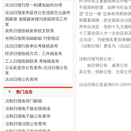
作为中央主要新闻单位中唯
法治日报刊登一则通知如何办理
不容辞的职责，始终与社会
法治日报发布提存公告流程怎么操作
进“五位一体”总体布局和协
国家级 省级媒体报刊发稿简讯工作
和重要保障，把全面依法治
发
并作出决定，党的十九大描绘了
农民日报投稿发表软文联系
十三届全国人大一次会议表决
光明日报简讯稿邮箱 刊登电话
义法治”。为使报名更加准确
法治日报行政单位考核稿发布
《法制日报》更名为《法治
经济日报投稿方式，工作稿发布
法制日报刊登公告：
工人日报投稿联系 考核稿发布
如注销公告、减资公告、清
公证处提存公告发布-法治日报公告
卖公告、招标公告、迁坟公
发
法治日报公告咨询
法治日报公告咨询010-528595
热门点击
法制日报各部门邮箱
法制日报电子版在线阅读
法制日报电子版公告查询
法制日报法院公告查询