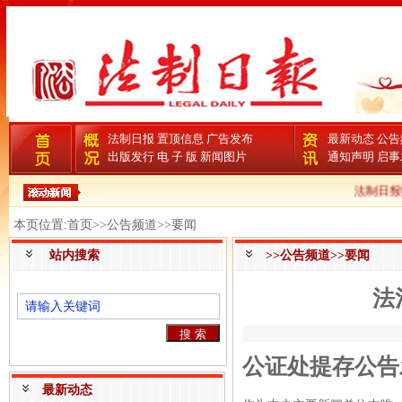
法制日报
置顶信息
广告发布
最新动态
公告
出版发行
电 子 版
新闻图片
通知声明
启事
法制日报
本页位置:首页>>公告频道>>要闻
站内搜索
>>公告频道>>要闻
法
公证处提存公告发布
最新动态