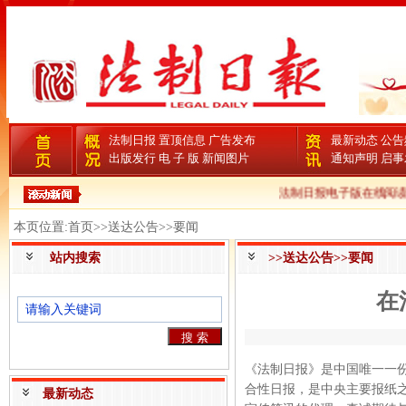
法制日报
置顶信息
广告发布
最新动态
公告
出版发行
电 子 版
新闻图片
通知声明
启事
法制日报电子版在线阅读
本页位置:首页>>送达公告>>要闻
站内搜索
>>送达公告>>要闻
在
《法制日报》是中国唯一一
合性日报，是中央主要报纸
最新动态