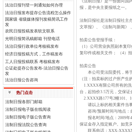
《法制日报》是一份面向国
法治日报刊登一则通知如何办理
报，是中央主要报纸之一。
法治日报发布提存公告流程怎么操作
国家级 省级媒体报刊发稿简讯工作
法制日报社是法制日报社主
发
文萃报》、《法制与新闻》 
农民日报投稿发表软文联系
光明日报简讯稿邮箱 刊登电话
拍卖公告登报手续：
法治日报行政单位考核稿发布
（1）公司营业执照副本复印
复印件或相关文件； （4）
经济日报投稿方式，工作稿发布
工人日报投稿联系 考核稿发布
拍卖公告
公证处提存公告发布-法治日报公告
本公司受法院委托，将于200
发
（注：拍卖标的过户所产生的
法治日报公告咨询
1.XXXX有限公司所有的
台，起拍价3.5万元，交保证
热门点击
2.XXXX路177号2幢10
法制日报各部门邮箱
请以上标的相关案件当事人
法制日报电子版在线阅读
咨询/预展时间与地点：自
法制日报电子版公告查询
报名时间/地点：2009年4月
保证金存入指定账户。如竞
法制日报法院公告查询
联系电话：XXX-XXXXX