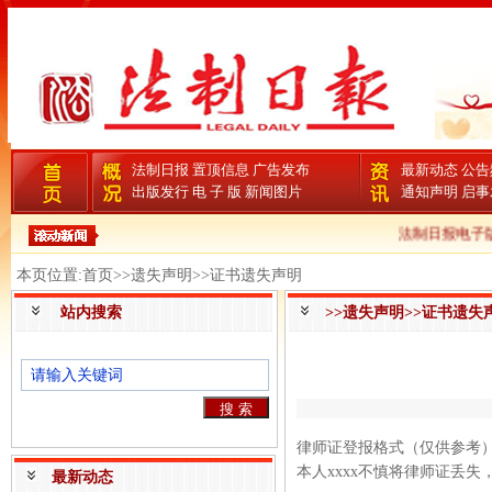
法制日报
置顶信息
广告发布
最新动态
公告
出版发行
电 子 版
新闻图片
通知声明
启事
法制日报电子版
本页位置:首页>>遗失声明>>证书遗失声明
站内搜索
>>遗失声明>>证书遗失
律师证登报格式（仅供参考
本人xxxx不慎将律师证丢失，
最新动态