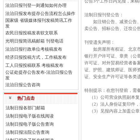
公告3个工作日内见报，来
法治日报刊登一则通知如何办理
法治日报发布提存公告流程怎么操作
法制日报刊登公告：
国家级 省级媒体报刊发稿简讯工作
如注销公告、减资公告、清
发
卖公告、招标公告、迁坟公
农民日报投稿发表软文联系
光明日报简讯稿邮箱 刊登电话
刊登遗失声明：
法治日报行政单位考核稿发布
如房屋所有权证、北京市公
银行开户许可证、章类（公章
经济日报投稿方式，工作稿发布
许可证、对外贸易经营者备
工人日报投稿联系 考核稿发布
证、护照、建筑师证、医师
公证处提存公告发布-法治日报公告
证、安全生产许可证等各类
发
法治日报公告咨询
特别提示：在您刊登前，需
（1）公司营业执照副本复
热门点击
（2）法人身份证复印件，
法制日报各部门邮箱
（3）见报内容上加盖公章
法制日报电子版在线阅读
法制日报电子版公告查询
法制日报法院公告查询