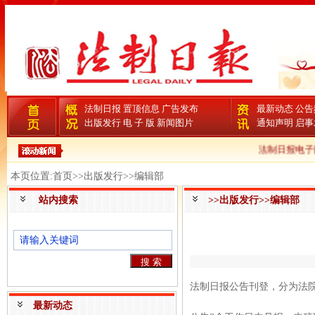
法制日报
置顶信息
广告发布
最新动态
公告
出版发行
电 子 版
新闻图片
通知声明
启事
法制日报电子
本页位置:首页>>出版发行>>编辑部
站内搜索
>>出版发行>>编辑部
法制日报公告刊登，分为法
最新动态