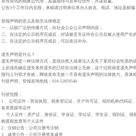
宣传简讯的独家总代理，真诚期待与贵单位合作，共谋双赢。
公告3个工作日内见报，来稿请注明单位承办人姓名、电话、地址及邮编
登报声明的意义及相关法律规定
一、以较广泛的传播方式，向社会公众公示声明内容；
二、在法定的公示程序完成后，对该被丢失证件在公示后被人使用产生
三、在法定的公示程序完成后，可以依法补办。
遗失声明是什么？
遗失声明是一种法律方式，是指自然人或者法人丢失了某些社会性质的
上必须先确定遗失者所遗失的已经在法律上无效，这个过程就是遗失声
报刊上刊登才有效，网络发布无效！不具有遗失声明的法律效力。具体
刊登声明。登报咨询热线：010-52859540
刊登范围：
1 、公司证件：营业执照、税务登记证、开户许可证、组织机构代码证
各类票据等证件
个人证件：房产证、身份证、毕业证、学位证、学生证、报到证、保险
购置税发票等个人证件
2、注销公告：公司注册号注销
3、减资公告：公司注册资本减资