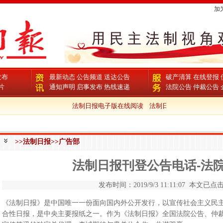
加
发布
最新动态
公告频道
送达公告
破产清算
在线登报
片
通知声明
启事发布
热线速递
法院公告
仲裁公告
法制日报电子版在线阅读
法制日报版面、栏目
法制
>>法制日报>>广告部
法制日报刊登公告电话-法
发布时间：2019/9/3 11:11:07 本文已点击 
《法制日报》是中国唯一一份面向国内外公开发行，以宣传社会主义民
合性日报，是中央主要报纸之一。作为《法制日报》全国法院公告、仲