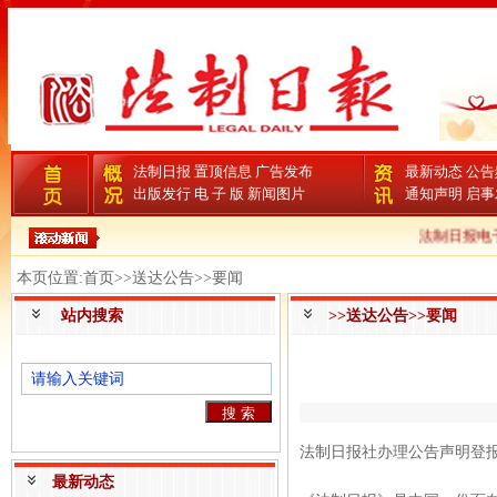
法制日报
置顶信息
广告发布
最新动态
公告
出版发行
电 子 版
新闻图片
通知声明
启事
法制日报电子
本页位置:首页>>送达公告>>要闻
站内搜索
>>送达公告>>要闻
法制日报社办理公告声明登
最新动态