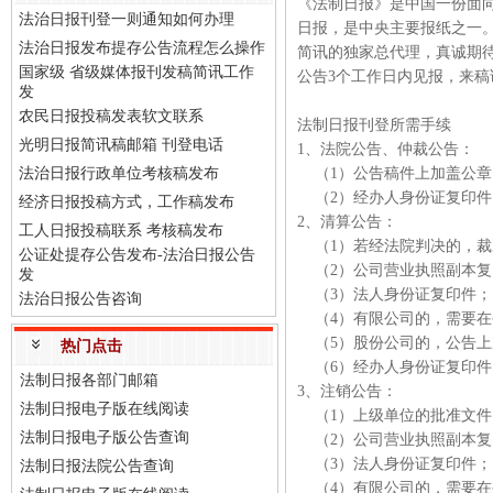
《法制日报》是中国一份面
法治日报刊登一则通知如何办理
日报，是中央主要报纸之一
法治日报发布提存公告流程怎么操作
简讯的独家总代理，真诚期
国家级 省级媒体报刊发稿简讯工作
公告3个工作日内见报，来
发
农民日报投稿发表软文联系
法制日报刊登所需手续
光明日报简讯稿邮箱 刊登电话
1、法院公告、仲裁公告：
法治日报行政单位考核稿发布
（1）公告稿件上加盖公
（2）经办人身份证复印
经济日报投稿方式，工作稿发布
2、清算公告：
工人日报投稿联系 考核稿发布
（1）若经法院判决的，裁
公证处提存公告发布-法治日报公告
（2）公司营业执照副本复
发
（3）法人身份证复印件
法治日报公告咨询
（4）有限公司的，需要在
（5）股份公司的，公告上
热门点击
（6）经办人身份证复印
法制日报各部门邮箱
3、注销公告：
法制日报电子版在线阅读
（1）上级单位的批准文
法制日报电子版公告查询
（2）公司营业执照副本复
（3）法人身份证复印件
法制日报法院公告查询
（4）有限公司的，需要在